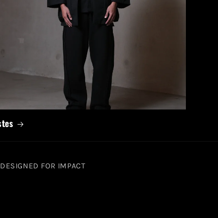
stes
• DESIGNED FOR IMPACT