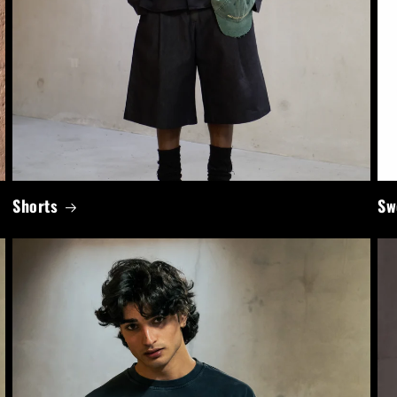
Shorts
Sw