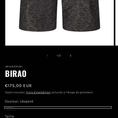
Ouvrir
O
le
le
média
m
de
1
/
2
1
2
dans
d
une
IMIANDKIMI
u
BIRAO
fenêtre
f
modale
m
Prix
€175,00 EUR
habituel
Taxes incluses.
Frais d'expédition
calculés à l'étape de paiement.
Couleur:
Léopard
Léopard
Jean
Variante
Taille