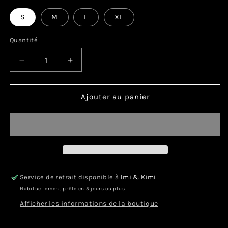
épuisée
S
M
L
XL
ou
indisponible
Quantité
Réduire
Augmenter
la
la
quantité
quantité
de
de
Ajouter au panier
BIRAO
BIRAO
Service de retrait disponible à
Imi & Kimi
Habituellement prête en 5 jours ou plus
Afficher les informations de la boutique