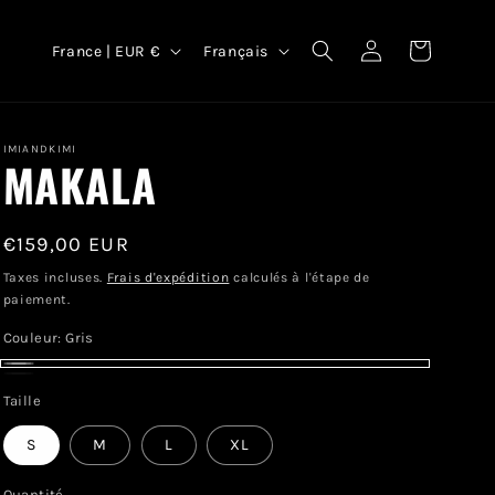
P
L
Connexion
Panier
France | EUR €
Français
a
a
y
n
s
g
IMIANDKIMI
MAKALA
/
u
r
e
é
Prix
€159,00 EUR
habituel
g
Taxes incluses.
Frais d'expédition
calculés à l'étape de
paiement.
i
Couleur:
Gris
o
Gris
n
Black
Variante
Taille
épuisée
S
M
L
XL
ou
indisponible
Quantité