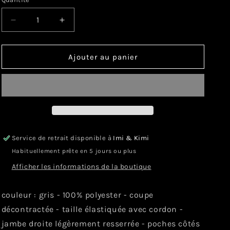
Réduire
Augmenter
la
la
quantité
quantité
de
de
Ajouter au panier
MAKALA
MAKALA
Service de retrait disponible à
Imi & Kimi
Habituellement prête en 5 jours ou plus
Afficher les informations de la boutique
couleur : gris - 100% polyester - coupe
décontractée - taille élastiquée avec cordon -
jambe droite légèrement resserrée - poches côtés