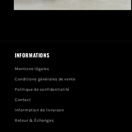
Ouvrir
le
média
4
dans
une
fenêtre
modale
INFORMATIONS
Mentions légales
Conditions générales de vente
Politique de confidentialité
Contact
Information de livraison
Retour & Échanges