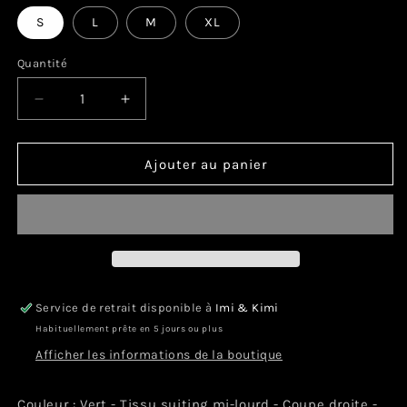
S
L
M
XL
Quantité
Réduire
Augmenter
la
la
quantité
quantité
de
de
Ajouter au panier
SIKO
SIKO
Service de retrait disponible à
Imi & Kimi
Habituellement prête en 5 jours ou plus
Afficher les informations de la boutique
Couleur : Vert - Tissu suiting mi-lourd - Coupe droite -