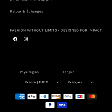
Information de livraison
Retour & Échanges
FASHION WITHOUT LIMITS • DESIGNED FOR IMPACT
Facebook
Instagram
Pays/région
Langue
France | EUR €
Français
Moyens
de
paiement