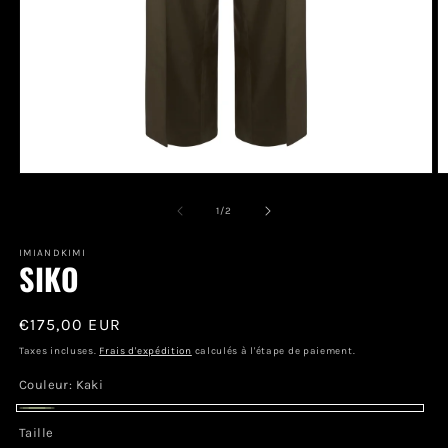
Ouvrir
O
le
le
média
m
de
1
/
2
1
2
dans
d
une
IMIANDKIMI
u
SIKO
fenêtre
f
modale
m
Prix
€175,00 EUR
habituel
Taxes incluses.
Frais d'expédition
calculés à l'étape de paiement.
Couleur:
Kaki
Kaki
Taille