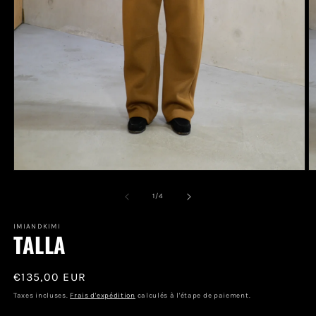
Ouvrir
O
le
le
média
m
de
1
/
4
1
2
dans
d
une
IMIANDKIMI
u
TALLA
fenêtre
f
modale
m
Prix
€135,00 EUR
habituel
Taxes incluses.
Frais d'expédition
calculés à l'étape de paiement.