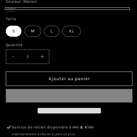
Couleur:
Marron
Marron
Terracotta
Variante
Taille
épuisée
S
M
L
XL
ou
indisponible
Quantité
Réduire
Augmenter
la
la
quantité
quantité
de
de
Ajouter au panier
TALLA
TALLA
Service de retrait disponible à
Imi & Kimi
Habituellement prête en 5 jours ou plus